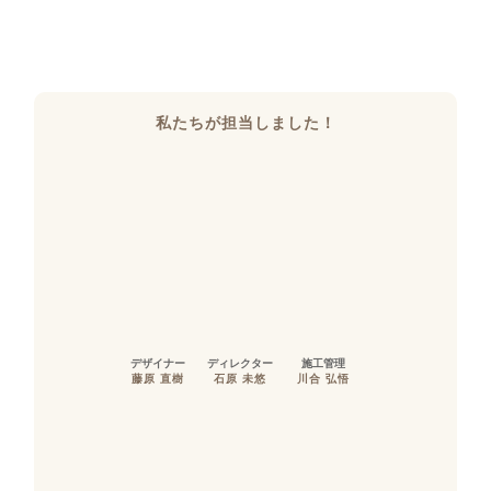
私たちが担当しました！
デザイナー
ディレクター
施工管理
藤原 直樹
石原 未悠
川合 弘悟