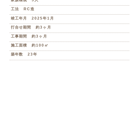
家族構成
3人
工法
RC造
竣工年月
2025年1月
打合せ期間
約3ヶ月
工事期間
約3ヶ月
施工面積
約100㎡
築年数
23年
Floor Plan
間取り変更