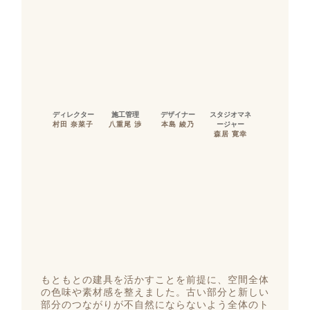
ディレクター
施工管理
デザイナー
スタジオマネ
村田 奈菜子
八重尾 渉
本島 綾乃
ージャー
森居 寛幸
もともとの建具を活かすことを前提に、空間全体
の色味や素材感を整えました。古い部分と新しい
部分のつながりが不自然にならないよう全体のト