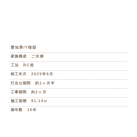
愛知県/Y様邸
家族構成
ご夫婦
工法
RC造
竣工年月
2025年9月
打合せ期間
約1ヶ月半
工事期間
約2ヶ月
施工面積
91.14㎡
築年数
16年