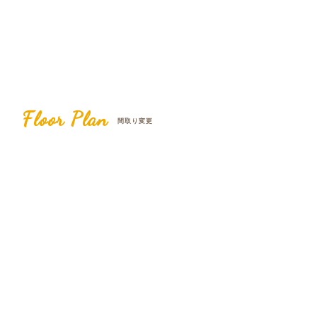
Floor Plan
間取り変更
Before
After
倉庫
1LDK＋サロン