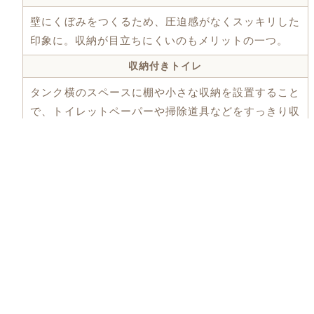
壁にくぼみをつくるため、圧迫感がなくスッキリした
印象に。収納が目立ちにくいのもメリットの一つ。
収納付きトイレ
タンク横のスペースに棚や小さな収納を設置すること
で、トイレットペーパーや掃除道具などをすっきり収
納可能。
壁の間に収納
壁の内部にトイレットペーパーが収まる程度の隙間を
つくり、必要なものをすぐ取り出せる便利な収納に。
■必要な機能が備わったトイレを選ぶ
節水機能や温水洗浄便座など、自分のライフスタイル
に合わせた機能を選びましょう。これらの機能が整っ
ていると、衛生的な環境が保たれ、長く使い続けるこ