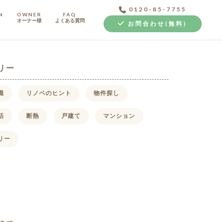
0120-85-7755
N
OWNER
FAQ
オーナー様
よくある質問
お問合わせ(無料)
リー
識
リノベのヒント
物件探し
話
断熱
戸建て
マンション
中古探し+リノベ
リー