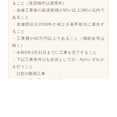
ること（賃貸物件は適用外）
・改修工事後の延床面積が50㎡以上280㎡以内で
あること
・改修部位が2016年の省エネ基準相当に適合す
ること
・工事費が60万円以上であること（補助金等は
除く）
・令和6年3月31日までに工事を完了すること
・下記工事用件1)を必須として2)～4)のいずれか
を行うこと
1)窓の断熱工事
2)床、壁、天井の断熱工事
3)太陽光発電設備の設置工事
4)高効率空調設備、高効率給湯器、太陽熱利用
システムの設置工事
また、「住宅省エネキャンペーン」が2024年3月下旬