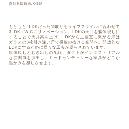
愛知県岡崎市/K様邸
もともと4LDKだった間取りをライフスタイルに合わせて
3LDK＋WICにリノベーション。LDKの天井を躯体現しに
することで天井高を上げ、LDKから主寝室に繋がる扉は
ガラスの3枚引き違い戸で視線の抜ける空間へ。開放的な
LDKにするために様々な工夫が凝らされています。
躯体現しとむき出しの配線、ダクトがインダストリアル
な雰囲気を演出し、ミッドセンチュリーな家具がどこか
温かみを感じさせます。