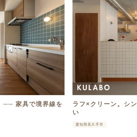
T. ── 家具で境界線を
ラフ×クリーン。シ
い
愛知県長久手市