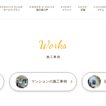
SERVICE PLAN
OWNER'S VOICE
EVENT
SHOP
COLUM
サービスプラン
施主樣の声
イベント
店舗
コラム
STAFF
スタッフ
Works
COMPANY
会社概要
施工事例
戸建てリノベ
KULABO不動産
マンション
の施工事例
店