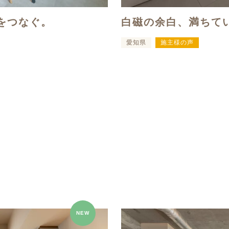
をつなぐ。
白磁の余白、満ちて
愛知県
施主様の声
NEW