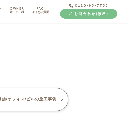
0120-85-7755
N
OWNER
FAQ
オーナー様
よくある質問
お問合わせ(無料)
中古探し+リノベ
舗/オフィス/ビル
の施工事例