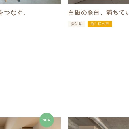
をつなぐ。
白磁の余白、満ちて
愛知県
施主様の声
NEW