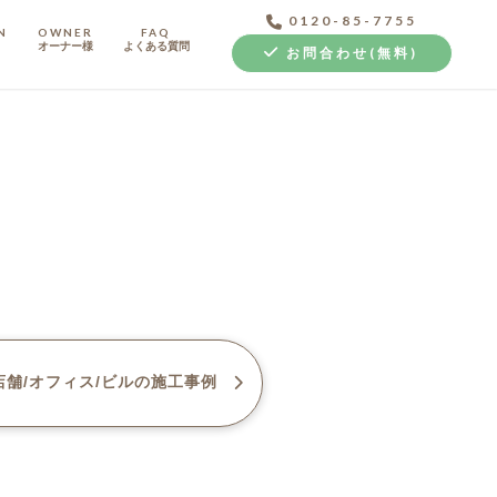
0120-85-7755
N
OWNER
FAQ
オーナー様
よくある質問
お問合わせ(無料)
中古探し+リノベ
舗/オフィス/ビル
の施工事例