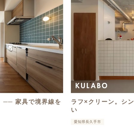
T. ── 家具で境界線を
ラフ×クリーン。シ
い
愛知県長久手市