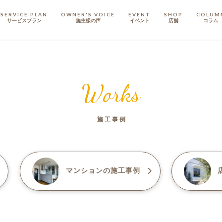
SERVICE PLAN
OWNER'S VOICE
EVENT
SHOP
COLUM
サービスプラン
施主樣の声
イベント
店舗
コラム
STAFF
スタッフ
Works
COMPANY
会社概要
施工事例
戸建てリノベ
KULABO不動産
マンション
の施工事例
店