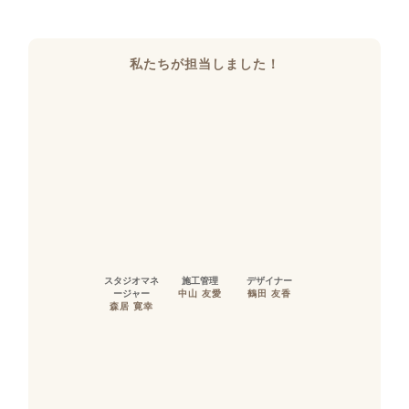
私たちが担当しました！
スタジオマネ
施工管理
デザイナー
ージャー
中山 友愛
鶴田 友香
森居 寛幸