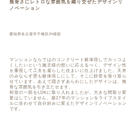
無骨さにレトロな雰囲気を織り交ぜたデザインリ
ノベーション
愛知県名古屋市千種区/H様邸
マンションならではのコンクリート躯体現しでカッコよ
くしたいという施主様の想いに応えるべく、デザイン性
を重視して工夫を凝らした住まいに仕上げました。天井
のみならず壁も躯体現しにして、そこに鉄管を張り巡ら
せています。あえて隠さずあらわにしたデザインは、無
骨な雰囲気を引き立たせます。
和室の一部をLDKに取り入れましたが、大きな間取り変
更はしていません。築27年のマンションをライフスタイ
ルに合わせて自分好みに変えたデザインリノベーション
です。