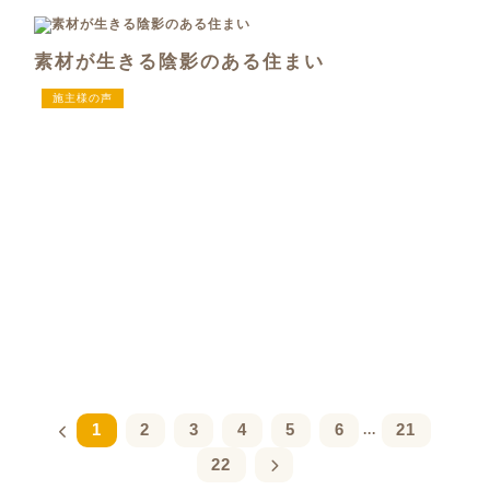
素材が生きる陰影のある住まい
施主様の声
1
2
3
4
5
6
21
...
22