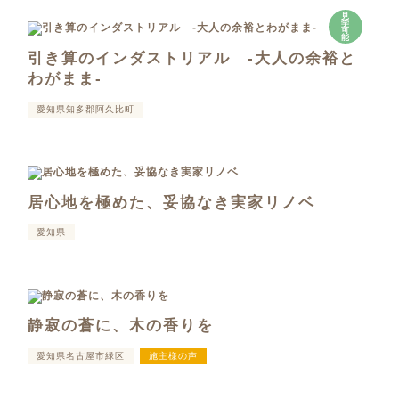
見
学
可
能
引き算のインダストリアル -大人の余裕と
わがまま-
愛知県知多郡阿久比町
居心地を極めた、妥協なき実家リノベ
愛知県
静寂の蒼に、木の香りを
愛知県名古屋市緑区
施主様の声