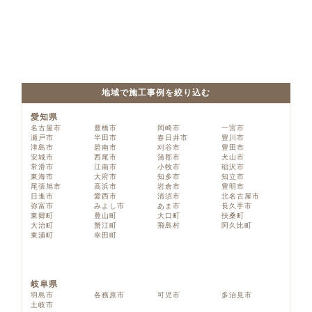
地域で施工事例を絞り込む
愛知県
名古屋市
豊橋市
岡崎市
一宮市
瀬戸市
半田市
春日井市
豊川市
津島市
碧南市
刈谷市
豊田市
安城市
西尾市
蒲郡市
犬山市
常滑市
江南市
小牧市
稲沢市
東海市
大府市
知多市
知立市
尾張旭市
高浜市
岩倉市
豊明市
日進市
愛西市
清須市
北名古屋市
弥富市
みよし市
あま市
長久手市
東郷町
豊山町
大口町
扶桑町
大治町
蟹江町
飛島村
阿久比町
東浦町
幸田町
岐阜県
羽島市
各務原市
可児市
多治見市
土岐市