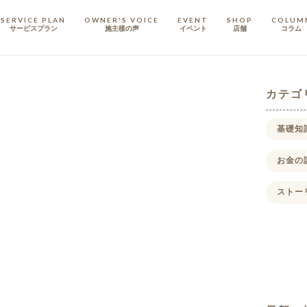
SERVICE PLAN
OWNER'S VOICE
EVENT
SHOP
COLUM
サービスプラン
施主樣の声
イベント
店舗
コラム
STAFF
スタッフ
カテゴ
COMPANY
基礎知
会社概要
お金の
戸建てリノベ
KULABO不動産
ストー