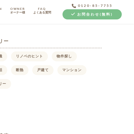
0120-85-7755
N
OWNER
FAQ
オーナー様
よくある質問
お問合わせ(無料)
リー
識
リノベのヒント
物件探し
話
断熱
戸建て
マンション
中古探し+リノベ
リー