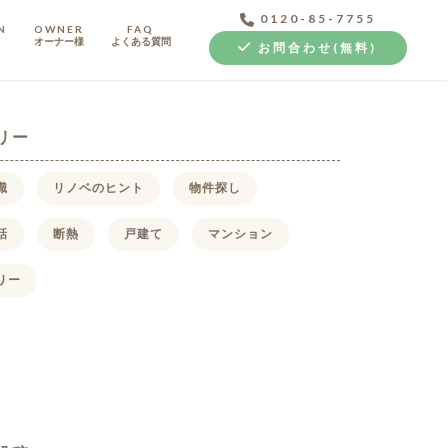
0120-85-7755
N
OWNER
FAQ
オーナー様
よくある質問
お問合わせ(無料)
リー
識
リノベのヒント
物件探し
話
断熱
戸建て
マンション
中古探し+リノベ
リー