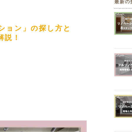
最新の
定額フルリノベーション
店舗リノベーション
ション」の探し方と
解説！