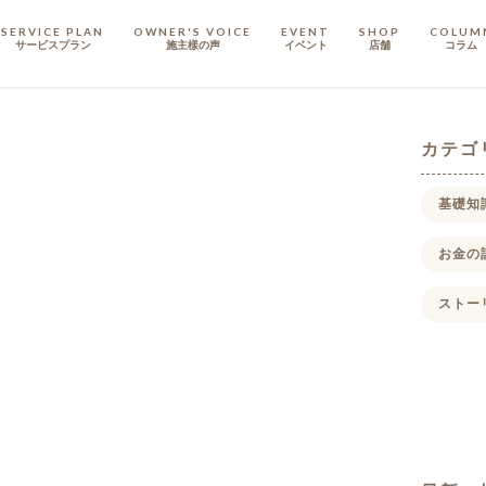
SERVICE PLAN
OWNER'S VOICE
EVENT
SHOP
COLUM
サービスプラン
施主樣の声
イベント
店舗
コラム
STAFF
スタッフ
カテゴ
COMPANY
基礎知
会社概要
お金の
戸建てリノベ
KULABO不動産
ストー