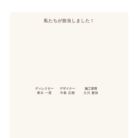
私たちが担当しました！
ディレクター
デザイナー
施工管理
青木 一晃
中島 広樹
大川 雅弥