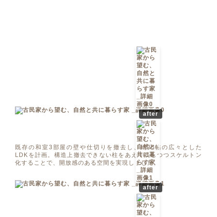
after
既存の和室3部屋の壁や仕切りを撤去し、約36帖の広々とした
LDKを計画。構造上撤去できない柱をあえて残しつつスケルトン
化することで、開放感のある空間を実現しました。
after