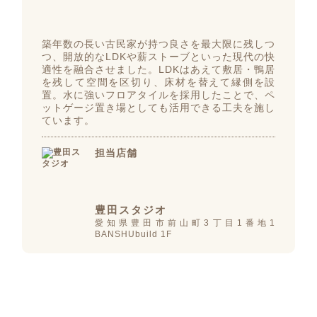
築年数の長い古民家が持つ良さを最大限に残しつ
つ、開放的なLDKや薪ストーブといった現代の快
適性を融合させました。LDKはあえて敷居・鴨居
を残して空間を区切り、床材を替えて縁側を設
置。水に強いフロアタイルを採用したことで、ペ
ットゲージ置き場としても活用できる工夫を施し
ています。
担当店舗
豊田スタジオ
愛知県豊田市前山町3丁目1番地1
BANSHUbuild 1F