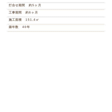
打合せ期間
約5ヶ月
工事期間
約6ヶ月
施工面積
151.4㎡
築年数
40年
Floor Plan
間取り変更