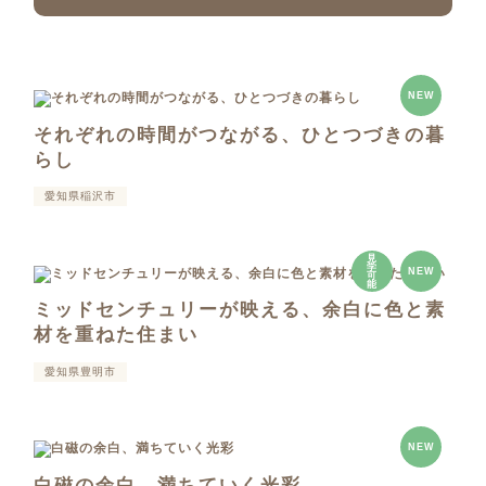
NEW
それぞれの時間がつながる、ひとつづきの暮
らし
愛知県稲沢市
見
学
NEW
可
能
ミッドセンチュリーが映える、余白に色と素
材を重ねた住まい
愛知県豊明市
NEW
白磁の余白、満ちていく光彩