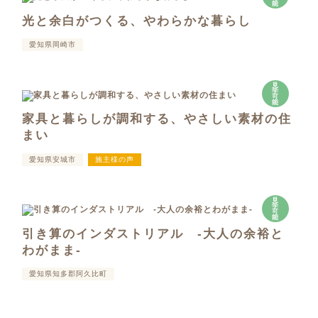
能
光と余白がつくる、やわらかな暮らし
愛知県岡崎市
見
学
可
能
家具と暮らしが調和する、やさしい素材の住
まい
愛知県安城市
施主様の声
見
学
可
能
引き算のインダストリアル -大人の余裕と
わがまま-
愛知県知多郡阿久比町