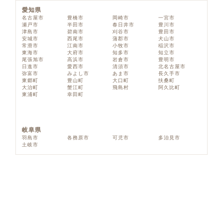
愛知県
名古屋市
豊橋市
岡崎市
一宮市
瀬戸市
半田市
春日井市
豊川市
津島市
碧南市
刈谷市
豊田市
安城市
西尾市
蒲郡市
犬山市
常滑市
江南市
小牧市
稲沢市
東海市
大府市
知多市
知立市
尾張旭市
高浜市
岩倉市
豊明市
日進市
愛西市
清須市
北名古屋市
弥富市
みよし市
あま市
長久手市
東郷町
豊山町
大口町
扶桑町
大治町
蟹江町
飛島村
阿久比町
東浦町
幸田町
岐阜県
羽島市
各務原市
可児市
多治見市
土岐市