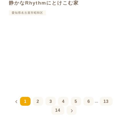
静かなRhythmにとけこむ家
愛知県名古屋市昭和区
1
2
3
4
5
6
13
...
14