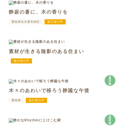
静寂の蒼に、木の香りを
愛知県名古屋市緑区
施主様の声
素材が生きる陰影のある住まい
施主様の声
見
学
可
能
木々のあわいで移ろう静謐な午後
愛知県
施主様の声
見
学
可
能