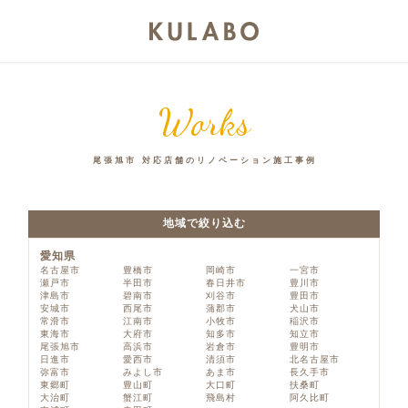
Works
尾張旭市 対応店舗のリノベーション施工事例
地域で絞り込む
愛知県
名古屋市
豊橋市
岡崎市
一宮市
瀬戸市
半田市
春日井市
豊川市
津島市
碧南市
刈谷市
豊田市
安城市
西尾市
蒲郡市
犬山市
常滑市
江南市
小牧市
稲沢市
東海市
大府市
知多市
知立市
尾張旭市
高浜市
岩倉市
豊明市
日進市
愛西市
清須市
北名古屋市
弥富市
みよし市
あま市
長久手市
東郷町
豊山町
大口町
扶桑町
大治町
蟹江町
飛島村
阿久比町