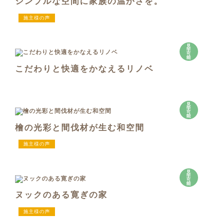
シンプルな空間に家族の温かさを。
施主様の声
見
学
可
能
こだわりと快適をかなえるリノベ
見
学
可
能
檜の光彩と間伐材が生む和空間
施主様の声
見
学
可
能
ヌックのある寛ぎの家
施主様の声