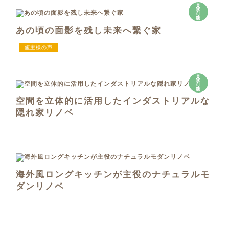
見
学
可
能
あの頃の面影を残し未来へ繋ぐ家
施主様の声
見
学
可
能
空間を立体的に活用したインダストリアルな
隠れ家リノベ
海外風ロングキッチンが主役のナチュラルモ
ダンリノベ