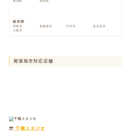
東浦町
幸田町
岐阜県
羽島市
各務原市
可児市
多治見市
土岐市
尾張旭市対応店舗
千種スタジオ