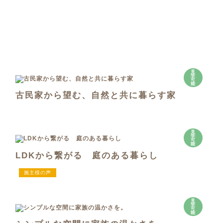
見
学
可
能
古民家から望む、自然と共に暮らす家
見
学
可
能
LDKから繋がる 庭のある暮らし
施主様の声
見
学
可
能