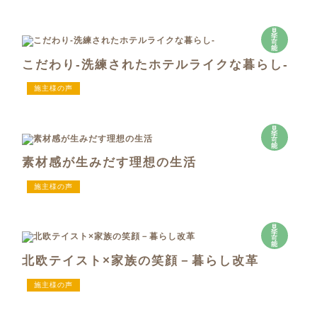
見
学
可
能
こだわり-洗練されたホテルライクな暮らし-
施主様の声
見
学
可
能
素材感が生みだす理想の生活
施主様の声
見
学
可
能
北欧テイスト×家族の笑顔－暮らし改革
施主様の声