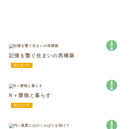
見
学
可
能
記憶を繋ぐ住まいの再構築
施主様の声
見
学
可
能
R＋愛猫と暮らす
施主様の声
見
学
可
能