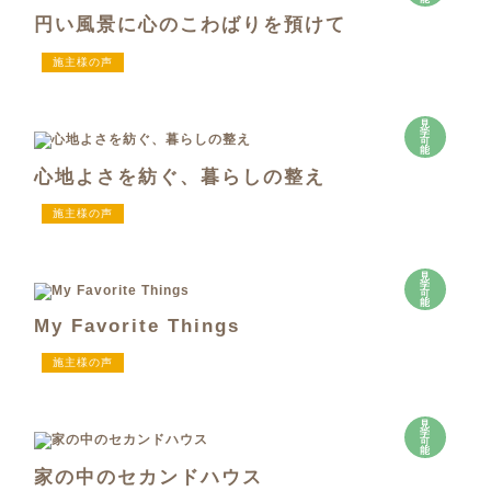
円い風景に心のこわばりを預けて
施主様の声
見
学
可
能
心地よさを紡ぐ、暮らしの整え
施主様の声
見
学
可
能
My Favorite Things
施主様の声
見
学
可
能
家の中のセカンドハウス