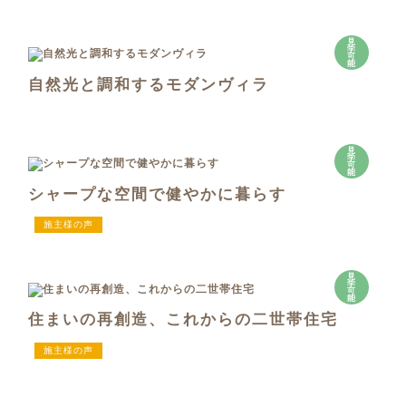
見
学
可
能
自然光と調和するモダンヴィラ
見
学
可
能
シャープな空間で健やかに暮らす
施主様の声
見
学
可
能
住まいの再創造、これからの二世帯住宅
施主様の声