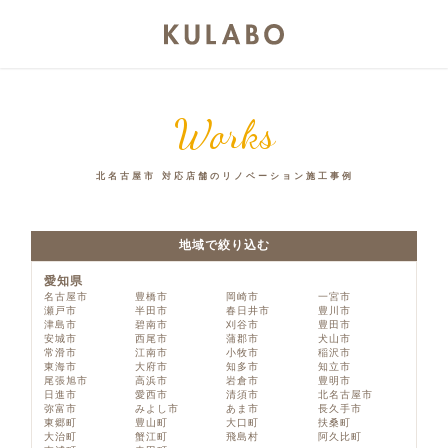
Works
北名古屋市 対応店舗のリノベーション施工事例
地域で絞り込む
愛知県
名古屋市
豊橋市
岡崎市
一宮市
瀬戸市
半田市
春日井市
豊川市
津島市
碧南市
刈谷市
豊田市
安城市
西尾市
蒲郡市
犬山市
常滑市
江南市
小牧市
稲沢市
東海市
大府市
知多市
知立市
尾張旭市
高浜市
岩倉市
豊明市
日進市
愛西市
清須市
北名古屋市
弥富市
みよし市
あま市
長久手市
東郷町
豊山町
大口町
扶桑町
大治町
蟹江町
飛島村
阿久比町