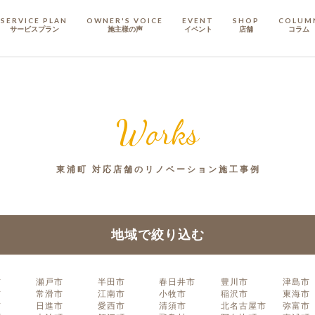
SERVICE PLAN
OWNER'S VOICE
EVENT
SHOP
COLUM
サービスプラン
施主樣の声
イベント
店舗
コラム
STAFF
スタッフ
Works
COMPANY
会社概要
東浦町 対応店舗のリノベーション施工事例
戸建てリノベ
KULABO不動産
地域で絞り込む
市
瀬戸市
半田市
春日井市
豊川市
津島市
市
常滑市
江南市
小牧市
稲沢市
東海市
市
日進市
愛西市
清須市
北名古屋市
弥富市