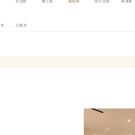
町
大治町
蟹江町
飛島村
阿久比町
東浦町
定額フルリノベーション
店舗リノベーション
見市
土岐市