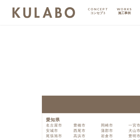
CONCEPT
WORKS
コンセプト
施工事例
KODATE
戸建て
MANSION
マンション
マンションリノベ
愛知県
名古屋市
豊橋市
岡崎市
一宮
安城市
西尾市
蒲郡市
犬山
尾張旭市
高浜市
岩倉市
豊明