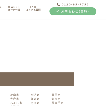
0120-85-7755
N
OWNER
FAQ
オーナー様
よくある質問
お問合わせ(無料)
中古探し+リノベ
碧南市
刈谷市
豊田市
大府市
知多市
知立市
みよし市
あま市
長久手市