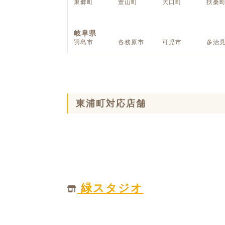
東郷町
豊山町
大口町
扶桑
ハイグレードプラン
岐阜県
羽島市
各務原市
可児市
多治
東浦町対応店舗
緑スタジオ