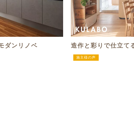
モダンリノベ
造作と彩りで仕立て
施主様の声