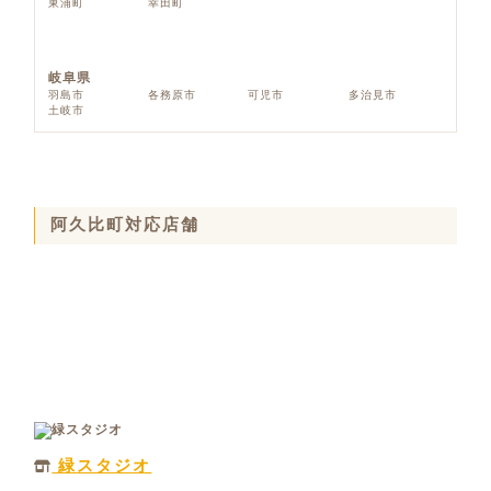
東浦町
幸田町
岐阜県
羽島市
各務原市
可児市
多治見市
土岐市
阿久比町対応店舗
緑スタジオ