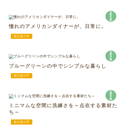
見
学
可
能
憧れのアメリカンダイナーが、日常に。
施主様の声
見
学
可
能
ブルーグリーンの中でシンプルな暮らし
施主様の声
見
学
可
能
ミニマムな空間に洗練さを～点在する素材た
ち～
施主様の声