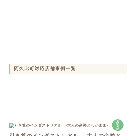
阿久比町対応店舗事例一覧
見
学
可
能
引き算のインダストリアル -大人の余裕と