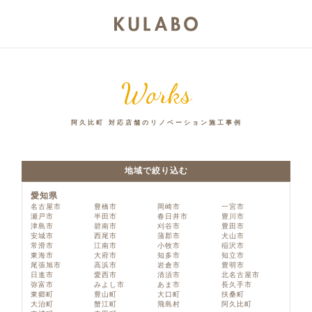
Works
阿久比町 対応店舗のリノベーション施工事例
地域で絞り込む
愛知県
名古屋市
豊橋市
岡崎市
一宮市
瀬戸市
半田市
春日井市
豊川市
津島市
碧南市
刈谷市
豊田市
安城市
西尾市
蒲郡市
犬山市
常滑市
江南市
小牧市
稲沢市
東海市
大府市
知多市
知立市
尾張旭市
高浜市
岩倉市
豊明市
日進市
愛西市
清須市
北名古屋市
弥富市
みよし市
あま市
長久手市
東郷町
豊山町
大口町
扶桑町
大治町
蟹江町
飛島村
阿久比町