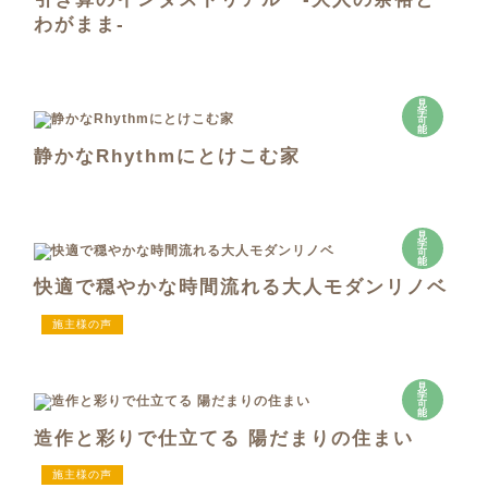
わがまま-
見
学
可
能
静かなRhythmにとけこむ家
見
学
可
能
快適で穏やかな時間流れる大人モダンリノベ
施主様の声
見
学
可
能
造作と彩りで仕立てる 陽だまりの住まい
施主様の声