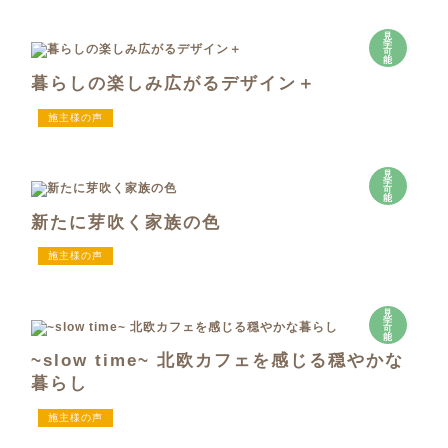
見
学
可
能
暮らしの楽しみ広がるデザイン＋
施主様の声
見
学
可
能
新たに芽吹く家族の色
施主様の声
見
学
可
能
~slow time~ 北欧カフェを感じる穏やかな
暮らし
施主様の声