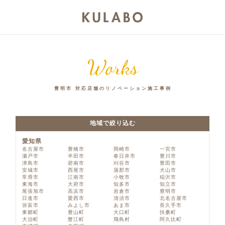
Works
豊明市 対応店舗のリノベーション施工事例
地域で絞り込む
愛知県
名古屋市
豊橋市
岡崎市
一宮市
瀬戸市
半田市
春日井市
豊川市
津島市
碧南市
刈谷市
豊田市
安城市
西尾市
蒲郡市
犬山市
常滑市
江南市
小牧市
稲沢市
東海市
大府市
知多市
知立市
尾張旭市
高浜市
岩倉市
豊明市
日進市
愛西市
清須市
北名古屋市
弥富市
みよし市
あま市
長久手市
東郷町
豊山町
大口町
扶桑町
大治町
蟹江町
飛島村
阿久比町