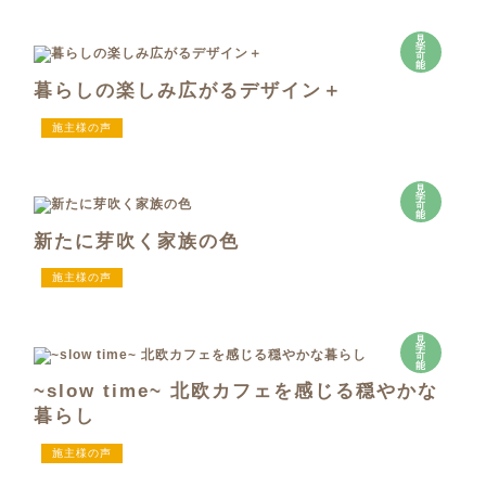
見
学
可
能
暮らしの楽しみ広がるデザイン＋
施主様の声
見
学
可
能
新たに芽吹く家族の色
施主様の声
見
学
可
能
~slow time~ 北欧カフェを感じる穏やかな
暮らし
施主様の声