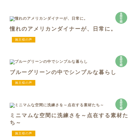
見
学
可
能
憧れのアメリカンダイナーが、日常に。
施主様の声
見
学
可
能
ブルーグリーンの中でシンプルな暮らし
施主様の声
見
学
可
能
ミニマムな空間に洗練さを～点在する素材た
ち～
施主様の声