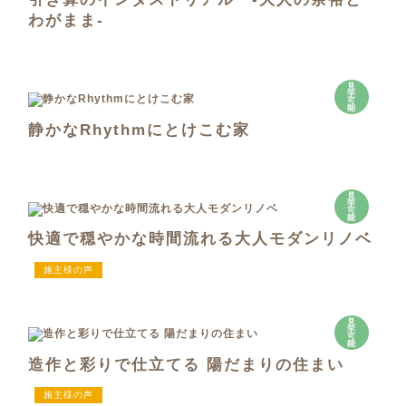
わがまま-
見
学
可
能
静かなRhythmにとけこむ家
見
学
可
能
快適で穏やかな時間流れる大人モダンリノベ
施主様の声
見
学
可
能
造作と彩りで仕立てる 陽だまりの住まい
施主様の声