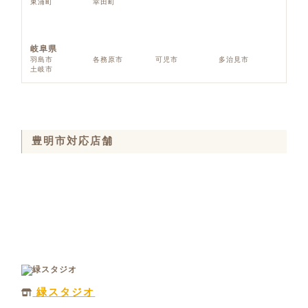
東浦町
幸田町
岐阜県
羽島市
各務原市
可児市
多治見市
土岐市
豊明市対応店舗
緑スタジオ