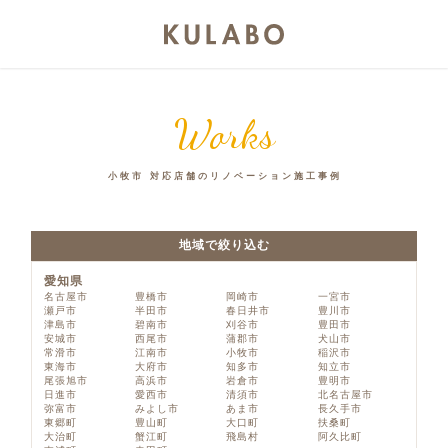
Works
小牧市 対応店舗のリノベーション施工事例
地域で絞り込む
愛知県
名古屋市
豊橋市
岡崎市
一宮市
瀬戸市
半田市
春日井市
豊川市
津島市
碧南市
刈谷市
豊田市
安城市
西尾市
蒲郡市
犬山市
常滑市
江南市
小牧市
稲沢市
東海市
大府市
知多市
知立市
尾張旭市
高浜市
岩倉市
豊明市
日進市
愛西市
清須市
北名古屋市
弥富市
みよし市
あま市
長久手市
東郷町
豊山町
大口町
扶桑町
大治町
蟹江町
飛島村
阿久比町