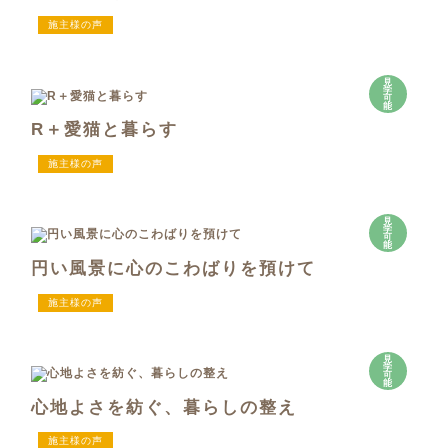
施主様の声
見
学
可
能
R＋愛猫と暮らす
施主様の声
見
学
可
能
円い風景に心のこわばりを預けて
施主様の声
見
学
可
能
心地よさを紡ぐ、暮らしの整え
施主様の声