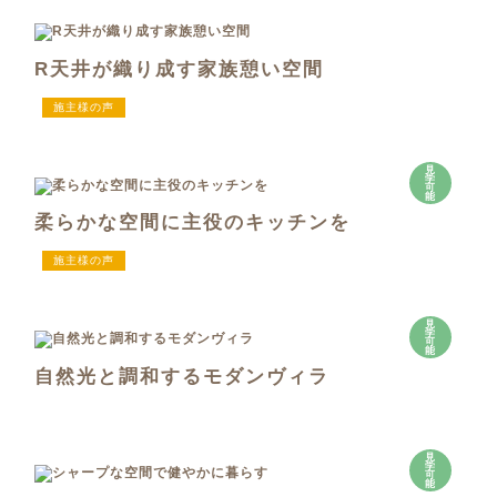
R天井が織り成す家族憩い空間
施主様の声
見
学
可
能
柔らかな空間に主役のキッチンを
施主様の声
見
学
可
能
自然光と調和するモダンヴィラ
見
学
可
能