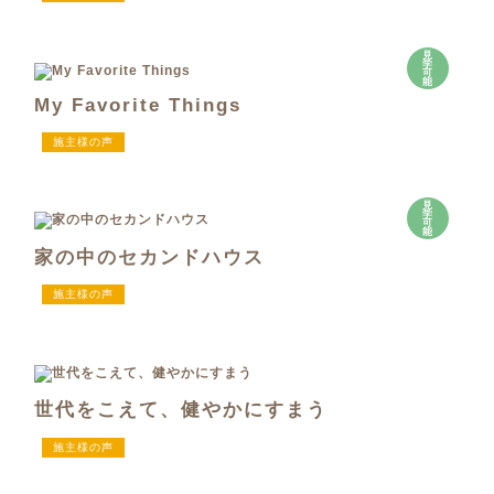
見
学
可
能
My Favorite Things
施主様の声
見
学
可
能
家の中のセカンドハウス
施主様の声
世代をこえて、健やかにすまう
施主様の声