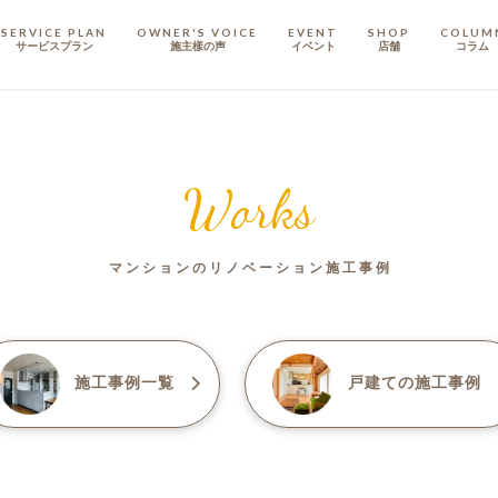
SERVICE PLAN
OWNER'S VOICE
EVENT
SHOP
COLUM
サービスプラン
施主樣の声
イベント
店舗
コラム
STAFF
スタッフ
Works
COMPANY
会社概要
マンションのリノベーション施工事例
戸建てリノベ
KULABO不動産
施工事例一覧
戸建て
の施工事例