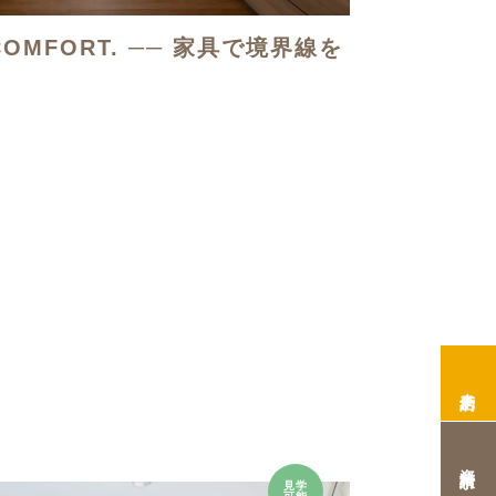
 COMFORT. ── 家具で境界線を
来店予約
資料請求
見学