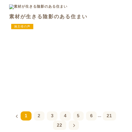
素材が生きる陰影のある住まい
施主様の声
1
2
3
4
5
6
21
...
22