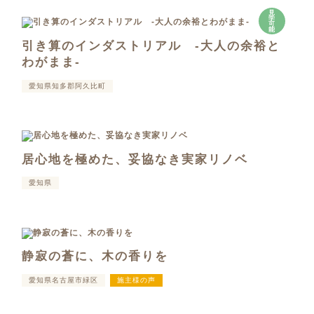
見
学
可
能
引き算のインダストリアル -大人の余裕と
わがまま-
愛知県知多郡阿久比町
居心地を極めた、妥協なき実家リノベ
愛知県
静寂の蒼に、木の香りを
愛知県名古屋市緑区
施主様の声