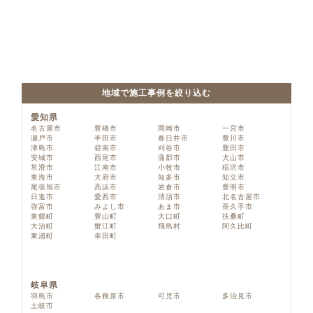
地域で施工事例を絞り込む
愛知県
名古屋市
豊橋市
岡崎市
一宮市
瀬戸市
半田市
春日井市
豊川市
津島市
碧南市
刈谷市
豊田市
安城市
西尾市
蒲郡市
犬山市
常滑市
江南市
小牧市
稲沢市
東海市
大府市
知多市
知立市
尾張旭市
高浜市
岩倉市
豊明市
日進市
愛西市
清須市
北名古屋市
弥富市
みよし市
あま市
長久手市
東郷町
豊山町
大口町
扶桑町
大治町
蟹江町
飛島村
阿久比町
東浦町
幸田町
岐阜県
羽島市
各務原市
可児市
多治見市
土岐市