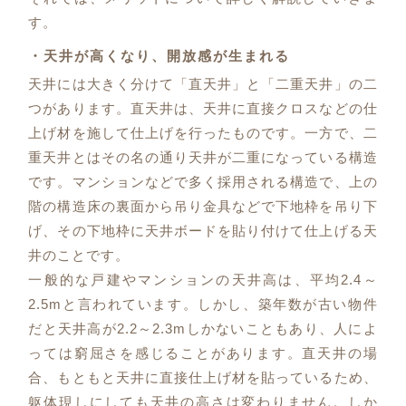
す。
・天井が高くなり、開放感が生まれる
天井には大きく分けて「直天井」と「二重天井」の二
つがあります。直天井は、天井に直接クロスなどの仕
上げ材を施して仕上げを行ったものです。一方で、二
重天井とはその名の通り天井が二重になっている構造
です。マンションなどで多く採用される構造で、上の
階の構造床の裏面から吊り金具などで下地枠を吊り下
げ、その下地枠に天井ボードを貼り付けて仕上げる天
井のことです。
一般的な戸建やマンションの天井高は、平均2.4～
2.5mと言われています。しかし、築年数が古い物件
だと天井高が2.2～2.3mしかないこともあり、人によ
っては窮屈さを感じることがあります。直天井の場
合、もともと天井に直接仕上げ材を貼っているため、
躯体現しにしても天井の高さは変わりません。しか