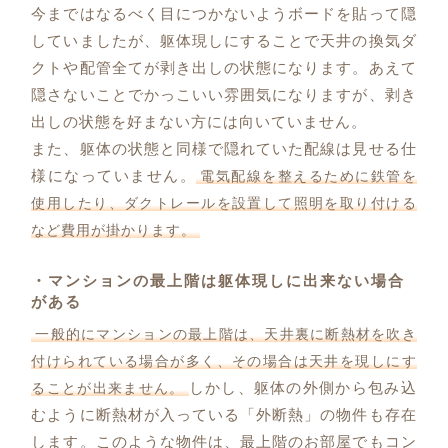
今まではなるべく目につかないようボードを貼って隠
していましたが、躯体現しにすることで天井の換気ダ
クトや配管全てが剥き出しの状態になります。あえて
隠さないことでかっこいい雰囲気になりますが、剥き
出しの状態を好まない方には向いていません。
また、躯体の状態と同様で隠れていた配線は見せる仕
様になっていません。
電気配線を整えるために鉄管を
使用したり、ダクトレールを設置して照明を取り付ける
など費用が掛かります。
・マンションの最上階は躯体現しに出来ない場合
がある
一般的にマンションの最上階は、天井裏に断熱材を吹き
付けられている場合が多く、その場合は天井を現しにす
しかし、躯体の外側から包み込
ることが出来ません。
むように断熱材が入っている「外断熱」の物件も存在
します。このような物件は、最上階のお部屋でもコン