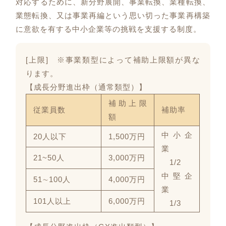
対応するために、新分野展開、事業転換、業種転換、
業態転換、又は事業再編という思い切った事業再構築
に意欲を有する中小企業等の挑戦を支援する制度。
[上限] ※事業類型によって補助上限額が異な
ります。
【成長分野進出枠（通常類型）】
補助上限
従業員数
補助率
額
中小企
20人以下
1,500万円
業
21~50人
3,000万円
1/2
中堅企
51∼100人
4,000万円
業
101人以上
6,000万円
1/3