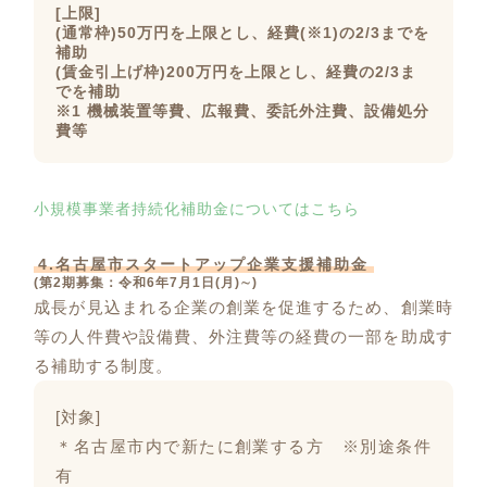
[上限]
(通常枠)50万円を上限とし、経費(※1)の2/3までを
補助
(賃金引上げ枠)200万円を上限とし、経費の2/3ま
でを補助
※1 機械装置等費、広報費、委託外注費、設備処分
費等
小規模事業者持続化補助金についてはこちら
4.名古屋市スタートアップ企業支援補助金
(第2期募集：令和6年7月1日(月)∼)
成長が見込まれる企業の創業を促進するため、創業時
等の人件費や設備費、外注費等の経費の一部を助成す
る補助する制度。
[対象]
＊名古屋市内で新たに創業する方 ※別途条件
有