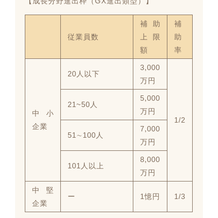
【成長分野進出枠（GX進出類型）】
補助
補
従業員数
上限
助
額
率
3,000
20人以下
万円
5,000
21~50人
万円
中小
1/2
企業
7,000
51∼100人
万円
8,000
101人以上
万円
中堅
ー
1憶円
1/3
企業