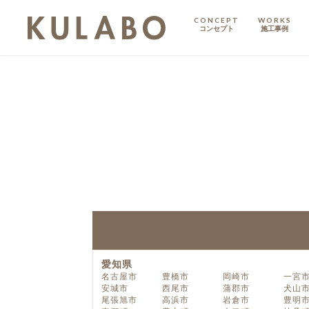
CONCEPT
WORKS
コンセプト
施工事例
KODATE
戸建て
MANSION
マンション
マンションリノベ
愛知県
名古屋市
豊橋市
岡崎市
一宮
安城市
西尾市
蒲郡市
犬山
尾張旭市
高浜市
岩倉市
豊明