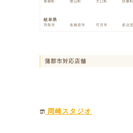
東郷町
豊山町
大口町
扶桑
ハイグレードプラン
岐阜県
羽島市
各務原市
可児市
多治
蒲郡市対応店舗
岡崎スタジオ