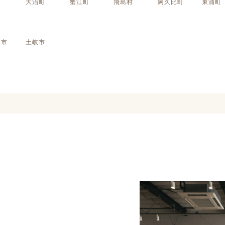
町
大治町
蟹江町
飛島村
阿久比町
東浦町
定額フルリノベーション
店舗リノベーション
見市
土岐市