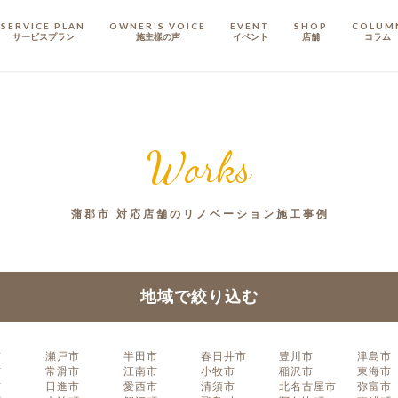
SERVICE PLAN
OWNER'S VOICE
EVENT
SHOP
COLUM
サービスプラン
施主樣の声
イベント
店舗
コラム
STAFF
スタッフ
Works
COMPANY
会社概要
蒲郡市 対応店舗のリノベーション施工事例
戸建てリノベ
KULABO不動産
地域で絞り込む
市
瀬戸市
半田市
春日井市
豊川市
津島市
市
常滑市
江南市
小牧市
稲沢市
東海市
市
日進市
愛西市
清須市
北名古屋市
弥富市