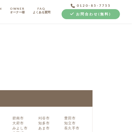
0120-85-7755
N
OWNER
FAQ
オーナー様
よくある質問
お問合わせ(無料)
中古探し+リノベ
碧南市
刈谷市
豊田市
大府市
知多市
知立市
みよし市
あま市
長久手市