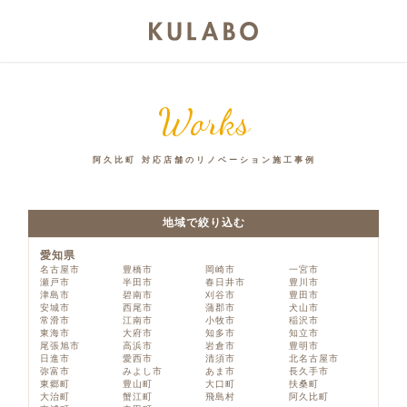
Works
阿久比町 対応店舗のリノベーション施工事例
地域で絞り込む
愛知県
名古屋市
豊橋市
岡崎市
一宮市
瀬戸市
半田市
春日井市
豊川市
津島市
碧南市
刈谷市
豊田市
安城市
西尾市
蒲郡市
犬山市
常滑市
江南市
小牧市
稲沢市
東海市
大府市
知多市
知立市
尾張旭市
高浜市
岩倉市
豊明市
日進市
愛西市
清須市
北名古屋市
弥富市
みよし市
あま市
長久手市
東郷町
豊山町
大口町
扶桑町
大治町
蟹江町
飛島村
阿久比町