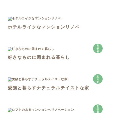
ホテルライクなマンションリノベ
見
学
可
能
好きなものに囲まれる暮らし
見
学
可
能
愛猫と暮らすナチュラルテイストな家
見
学
可
能