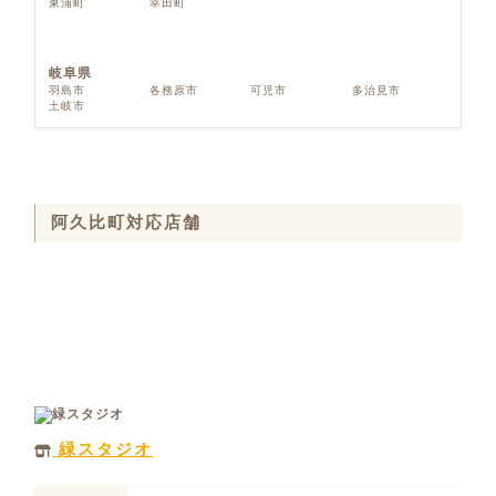
東浦町
幸田町
岐阜県
羽島市
各務原市
可児市
多治見市
土岐市
阿久比町対応店舗
緑スタジオ