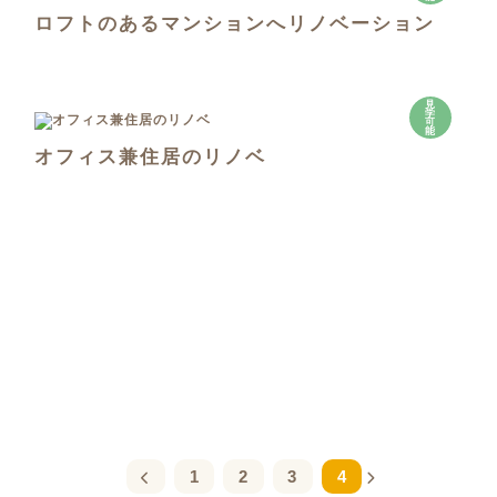
ロフトのあるマンションへリノベーション
見
学
可
能
オフィス兼住居のリノベ
1
2
3
4