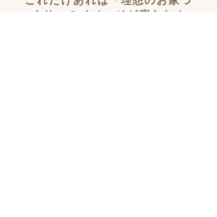
これだけあれば「理想のお家づ
くり」のイメージが膨らむ！
施工事例集を含むカタログセッ
ト３冊を無料でプレゼント！
「デザイン性」と「暮らしやすさ」を両立した住まい
を探究し続け、
多数の設計施工をおこなってきた
KULABOのこだわりの施工事例集をプレゼント！
さらにKULABOの家づくりのポイントがわかるガイド
ブックと、
実際にKULABOでリノベしたお客様の声
のカタログをセットでお届けいたします。
リノベーションを検討され始めた方、デザインやテイ
ストを固めたい方など
お家づくりに取り組まれるすべ
ての方に寄り添ったカタログセットになっています。