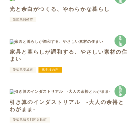
能
光と余白がつくる、やわらかな暮らし
愛知県岡崎市
見
学
可
能
家具と暮らしが調和する、やさしい素材の住
まい
愛知県安城市
施主様の声
見
学
可
能
引き算のインダストリアル -大人の余裕と
わがまま-
愛知県知多郡阿久比町