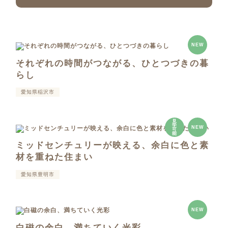
NEW
それぞれの時間がつながる、ひとつづきの暮
らし
愛知県稲沢市
見
学
NEW
可
能
ミッドセンチュリーが映える、余白に色と素
材を重ねた住まい
愛知県豊明市
NEW
白磁の余白、満ちていく光彩