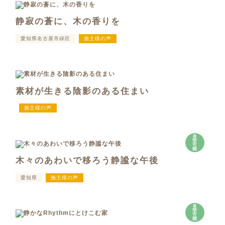
静寂の蒼に、木の香りを
愛知県名古屋市緑区
施主様の声
素材が生きる陰影のある住まい
施主様の声
見
学
可
能
木々のあわいで移ろう静謐な午後
愛知県
施主様の声
見
学
可
能