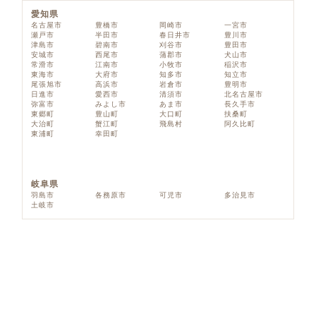
愛知県
名古屋市
豊橋市
岡崎市
一宮市
瀬戸市
半田市
春日井市
豊川市
津島市
碧南市
刈谷市
豊田市
安城市
西尾市
蒲郡市
犬山市
常滑市
江南市
小牧市
稲沢市
東海市
大府市
知多市
知立市
尾張旭市
高浜市
岩倉市
豊明市
日進市
愛西市
清須市
北名古屋市
弥富市
みよし市
あま市
長久手市
東郷町
豊山町
大口町
扶桑町
大治町
蟹江町
飛島村
阿久比町
東浦町
幸田町
岐阜県
羽島市
各務原市
可児市
多治見市
土岐市