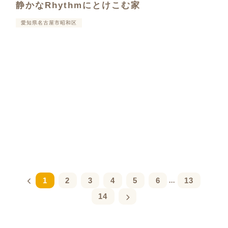
静かなRhythmにとけこむ家
愛知県名古屋市昭和区
1
2
3
4
5
6
13
...
14