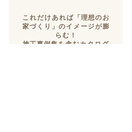
これだけあれば「理想のお
家づくり」のイメージが膨
らむ！
施工事例集を含むカタログ
セット３冊を無料でプレゼ
ント！
「デザイン性」と「暮らしやすさ」を両立し
た住まいを探究し続け、
多数の設計施工を
おこなってきたKULABOのこだわりの施工事