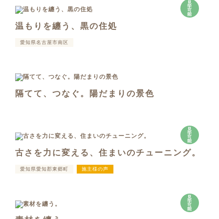
見
学
可
能
温もりを纏う、黒の住処
愛知県名古屋市南区
隔てて、つなぐ。陽だまりの景色
見
学
可
能
古さを力に変える、住まいのチューニング。
愛知県愛知郡東郷町
施主様の声
見
学
可
能