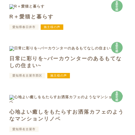
見
学
可
能
R＋愛猫と暮らす
愛知県春日井市
施主様の声
見
学
可
能
日常に彩りを~バーカウンターのあるもてな
しの住まい~
愛知県名古屋市西区
施主様の声
見
学
可
能
心地よい癒しをもたらすお洒落カフェのよう
なマンションリノベ
愛知県名古屋市