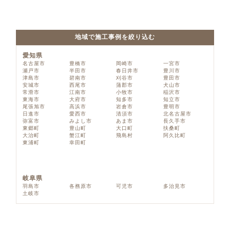
地域で施工事例を絞り込む
愛知県
名古屋市
豊橋市
岡崎市
一宮市
瀬戸市
半田市
春日井市
豊川市
津島市
碧南市
刈谷市
豊田市
安城市
西尾市
蒲郡市
犬山市
常滑市
江南市
小牧市
稲沢市
東海市
大府市
知多市
知立市
尾張旭市
高浜市
岩倉市
豊明市
日進市
愛西市
清須市
北名古屋市
弥富市
みよし市
あま市
長久手市
東郷町
豊山町
大口町
扶桑町
大治町
蟹江町
飛島村
阿久比町
東浦町
幸田町
岐阜県
羽島市
各務原市
可児市
多治見市
土岐市