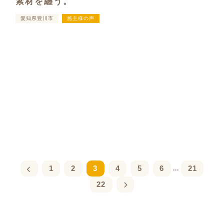
素材を纏う。
愛知県豊川市
施主様の声
1
2
3
4
5
6
21
...
22