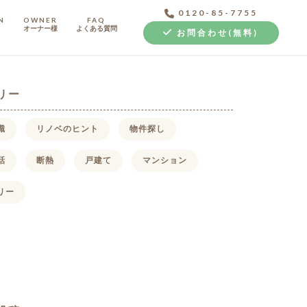
0120-85-7755
N
OWNER
FAQ
オーナー様
よくある質問
お問合わせ(無料)
リー
識
リノベのヒント
物件探し
話
断熱
戸建て
マンション
中古探し+リノベ
リー