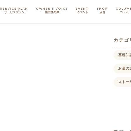
SERVICE PLAN
OWNER'S VOICE
EVENT
SHOP
COLUM
サービスプラン
施主樣の声
イベント
店舗
コラム
STAFF
スタッフ
カテゴ
COMPANY
基礎知
会社概要
お金の
戸建てリノベ
KULABO不動産
ストー