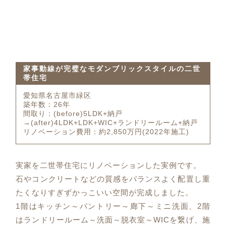
家事動線が完璧なモダンブリックスタイルの二世
帯住宅
愛知県名古屋市緑区
築年数：26年
間取り：(before)5LDK+納戸
→(after)4LDK+LDK+WIC+ランドリールーム+納戸
リノベーション費用：約2,850万円(2022年施工)
実家を二世帯住宅にリノベーションした実例です。
石やコンクリートなどの質感をバランスよく配置し重
たくなりすぎずかっこいい空間が完成しました。
1階はキッチン～パントリー～廊下～ミニ洗面、2階
はランドリールーム～洗面～脱衣室～WICを繋げ、施