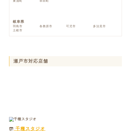
東浦町
幸田町
岐阜県
羽島市
各務原市
可児市
多治見市
土岐市
瀬戸市対応店舗
千種スタジオ