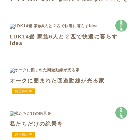
見
学
可
能
LDK14畳 家族6人と２匹で快適に暮らす
idea
オークに囲まれた回遊動線が光る家
施主様の声
見
学
可
能
私たちだけの絶景を
施主様の声