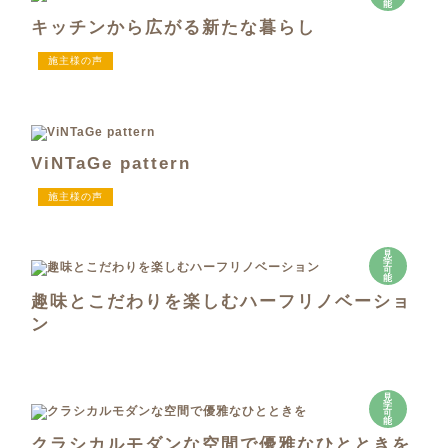
能
キッチンから広がる新たな暮らし
施主様の声
ViNTaGe pattern
施主様の声
見
学
可
能
趣味とこだわりを楽しむハーフリノベーショ
ン
見
学
可
能
クラシカルモダンな空間で優雅なひとときを