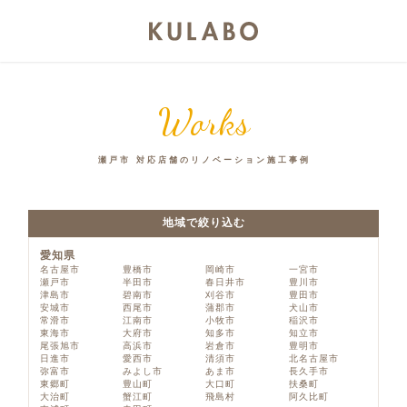
Works
瀬戸市 対応店舗のリノベーション施工事例
地域で絞り込む
愛知県
名古屋市
豊橋市
岡崎市
一宮市
瀬戸市
半田市
春日井市
豊川市
津島市
碧南市
刈谷市
豊田市
安城市
西尾市
蒲郡市
犬山市
常滑市
江南市
小牧市
稲沢市
東海市
大府市
知多市
知立市
尾張旭市
高浜市
岩倉市
豊明市
日進市
愛西市
清須市
北名古屋市
弥富市
みよし市
あま市
長久手市
東郷町
豊山町
大口町
扶桑町
大治町
蟹江町
飛島村
阿久比町