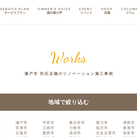
SERVICE PLAN
OWNER'S VOICE
EVENT
SHOP
COLUM
サービスプラン
施主樣の声
イベント
店舗
コラム
STAFF
スタッフ
Works
COMPANY
会社概要
瀬戸市 対応店舗のリノベーション施工事例
戸建てリノベ
KULABO不動産
地域で絞り込む
市
瀬戸市
半田市
春日井市
豊川市
津島市
市
常滑市
江南市
小牧市
稲沢市
東海市
市
日進市
愛西市
清須市
北名古屋市
弥富市