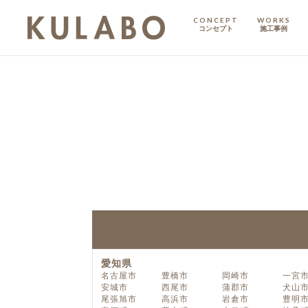
CONCEPT
WORKS
コンセプト
施工事例
KODATE
戸建て
MANSION
マンション
マンションリノベ
愛知県
名古屋市
豊橋市
岡崎市
一宮
安城市
西尾市
蒲郡市
犬山
尾張旭市
高浜市
岩倉市
豊明