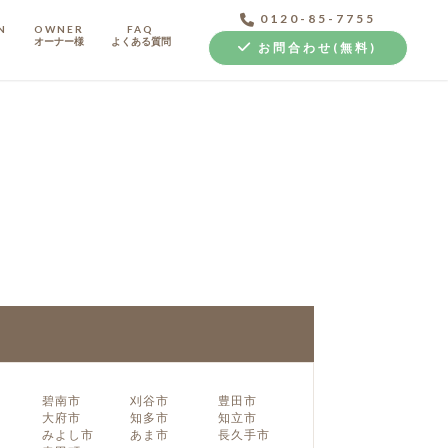
0120-85-7755
N
OWNER
FAQ
オーナー様
よくある質問
お問合わせ(無料)
中古探し+リノベ
碧南市
刈谷市
豊田市
大府市
知多市
知立市
みよし市
あま市
長久手市