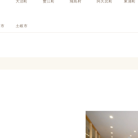
町
大治町
蟹江町
飛島村
阿久比町
東浦町
定額フルリノベーション
店舗リノベーション
見市
土岐市