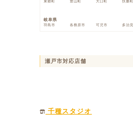
東郷町
豊山町
大口町
扶桑
ハイグレードプラン
岐阜県
羽島市
各務原市
可児市
多治
瀬戸市対応店舗
千種スタジオ