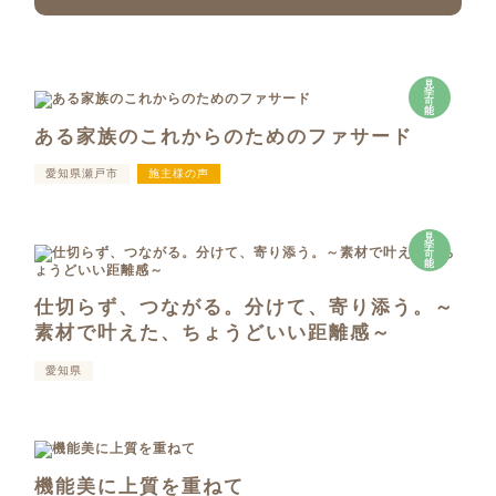
見
学
可
能
ある家族のこれからのためのファサード
愛知県瀬戸市
施主様の声
見
学
可
能
仕切らず、つながる。分けて、寄り添う。～
素材で叶えた、ちょうどいい距離感～
愛知県
機能美に上質を重ねて