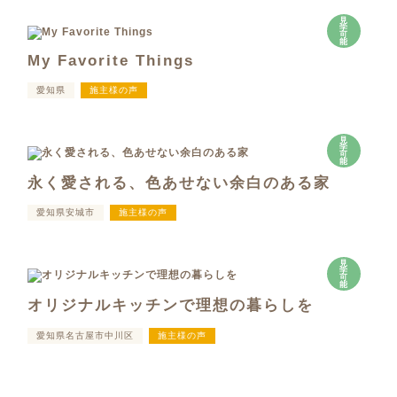
見
学
可
能
My Favorite Things
愛知県
施主様の声
見
学
可
能
永く愛される、色あせない余白のある家
愛知県安城市
施主様の声
見
学
可
能
オリジナルキッチンで理想の暮らしを
愛知県名古屋市中川区
施主様の声