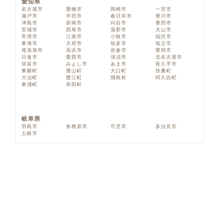
愛知県
名古屋市
豊橋市
岡崎市
一宮市
瀬戸市
半田市
春日井市
豊川市
津島市
碧南市
刈谷市
豊田市
安城市
西尾市
蒲郡市
犬山市
常滑市
江南市
小牧市
稲沢市
東海市
大府市
知多市
知立市
尾張旭市
高浜市
岩倉市
豊明市
日進市
愛西市
清須市
北名古屋市
弥富市
みよし市
あま市
長久手市
東郷町
豊山町
大口町
扶桑町
大治町
蟹江町
飛島村
阿久比町
東浦町
幸田町
岐阜県
羽島市
各務原市
可児市
多治見市
土岐市