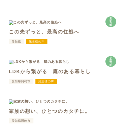
見
学
可
能
この先ずっと、最高の住処へ
愛知県
施主様の声
見
学
可
能
LDKから繋がる 庭のある暮らし
愛知県岡崎市
施主様の声
家族の想い、ひとつのカタチに。
愛知県岡崎市