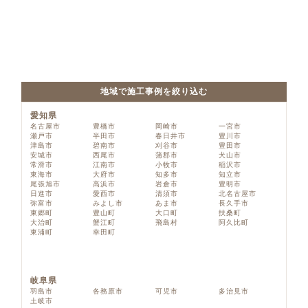
地域で施工事例を絞り込む
愛知県
名古屋市
豊橋市
岡崎市
一宮市
瀬戸市
半田市
春日井市
豊川市
津島市
碧南市
刈谷市
豊田市
安城市
西尾市
蒲郡市
犬山市
常滑市
江南市
小牧市
稲沢市
東海市
大府市
知多市
知立市
尾張旭市
高浜市
岩倉市
豊明市
日進市
愛西市
清須市
北名古屋市
弥富市
みよし市
あま市
長久手市
東郷町
豊山町
大口町
扶桑町
大治町
蟹江町
飛島村
阿久比町
東浦町
幸田町
岐阜県
羽島市
各務原市
可児市
多治見市
土岐市