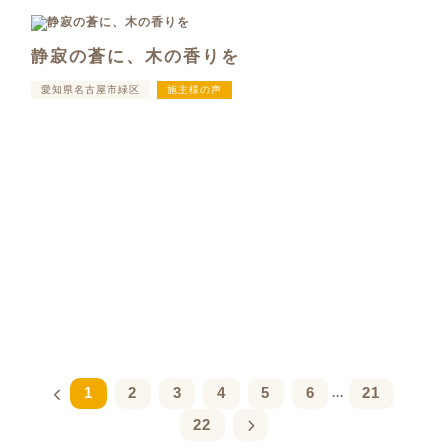
静寂の蒼に、木の香りを
愛知県名古屋市緑区
施主様の声
1
2
3
4
5
6
21
...
22