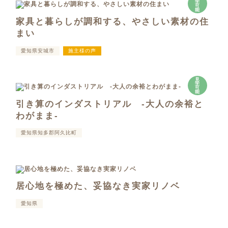
学
可
能
家具と暮らしが調和する、やさしい素材の住
まい
愛知県安城市
施主様の声
見
学
可
能
引き算のインダストリアル -大人の余裕と
わがまま-
愛知県知多郡阿久比町
居心地を極めた、妥協なき実家リノベ
愛知県