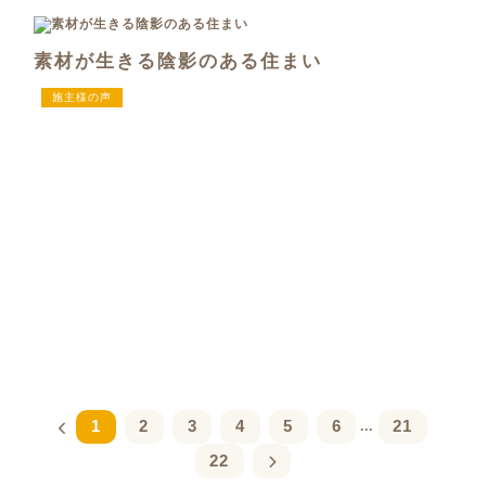
素材が生きる陰影のある住まい
施主様の声
1
2
3
4
5
6
21
...
22