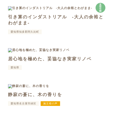
見
学
可
能
引き算のインダストリアル -大人の余裕と
わがまま-
愛知県知多郡阿久比町
居心地を極めた、妥協なき実家リノベ
愛知県
静寂の蒼に、木の香りを
愛知県名古屋市緑区
施主様の声