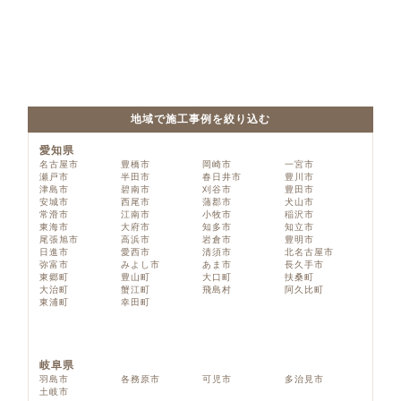
地域で施工事例を絞り込む
愛知県
名古屋市
豊橋市
岡崎市
一宮市
瀬戸市
半田市
春日井市
豊川市
津島市
碧南市
刈谷市
豊田市
安城市
西尾市
蒲郡市
犬山市
常滑市
江南市
小牧市
稲沢市
東海市
大府市
知多市
知立市
尾張旭市
高浜市
岩倉市
豊明市
日進市
愛西市
清須市
北名古屋市
弥富市
みよし市
あま市
長久手市
東郷町
豊山町
大口町
扶桑町
大治町
蟹江町
飛島村
阿久比町
東浦町
幸田町
岐阜県
羽島市
各務原市
可児市
多治見市
土岐市