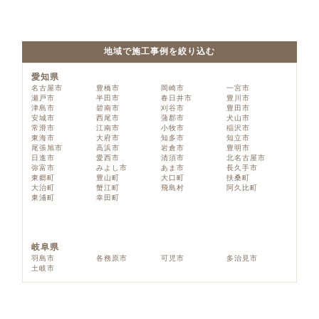
地域で施工事例を絞り込む
愛知県
名古屋市
豊橋市
岡崎市
一宮市
瀬戸市
半田市
春日井市
豊川市
津島市
碧南市
刈谷市
豊田市
安城市
西尾市
蒲郡市
犬山市
常滑市
江南市
小牧市
稲沢市
東海市
大府市
知多市
知立市
尾張旭市
高浜市
岩倉市
豊明市
日進市
愛西市
清須市
北名古屋市
弥富市
みよし市
あま市
長久手市
東郷町
豊山町
大口町
扶桑町
大治町
蟹江町
飛島村
阿久比町
東浦町
幸田町
岐阜県
羽島市
各務原市
可児市
多治見市
土岐市