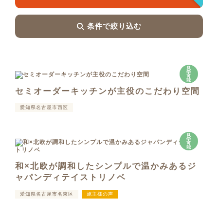
条件で絞り込む
見
学
可
能
セミオーダーキッチンが主役のこだわり空間
愛知県名古屋市西区
見
学
可
能
和×北欧が調和したシンプルで温かみあるジ
ャパンディテイストリノベ
愛知県名古屋市名東区
施主様の声