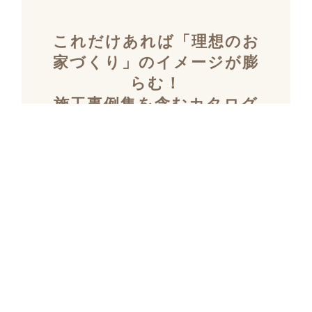
これだけあれば「理想のお
家づくり」のイメージが膨
らむ！
施工事例集を含むカタログ
セット３冊を無料でプレゼ
ント！
「デザイン性」と「暮らしやすさ」を両立し
た住まいを探究し続け、
多数の設計施工を
おこなってきたKULABOのこだわりの施工事