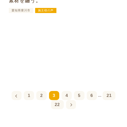
素材を纏う。
愛知県豊川市
施主様の声
1
2
3
4
5
6
21
...
22