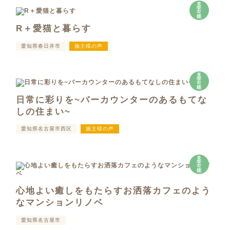
見
学
可
能
R＋愛猫と暮らす
愛知県春日井市
施主様の声
見
学
可
能
日常に彩りを~バーカウンターのあるもてな
しの住まい~
愛知県名古屋市西区
施主様の声
見
学
可
能
心地よい癒しをもたらすお洒落カフェのよう
なマンションリノベ
愛知県名古屋市