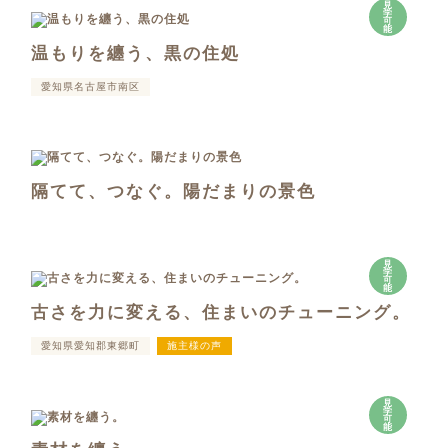
見
学
可
能
温もりを纏う、黒の住処
愛知県名古屋市南区
隔てて、つなぐ。陽だまりの景色
見
学
可
能
古さを力に変える、住まいのチューニング。
愛知県愛知郡東郷町
施主様の声
見
学
可
能