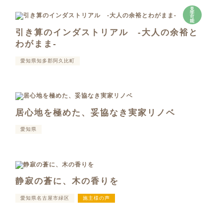
見
学
可
能
引き算のインダストリアル -大人の余裕と
わがまま-
愛知県知多郡阿久比町
居心地を極めた、妥協なき実家リノベ
愛知県
静寂の蒼に、木の香りを
愛知県名古屋市緑区
施主様の声