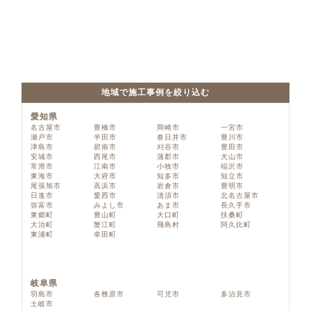
地域で施工事例を絞り込む
愛知県
名古屋市
豊橋市
岡崎市
一宮市
瀬戸市
半田市
春日井市
豊川市
津島市
碧南市
刈谷市
豊田市
安城市
西尾市
蒲郡市
犬山市
常滑市
江南市
小牧市
稲沢市
東海市
大府市
知多市
知立市
尾張旭市
高浜市
岩倉市
豊明市
日進市
愛西市
清須市
北名古屋市
弥富市
みよし市
あま市
長久手市
東郷町
豊山町
大口町
扶桑町
大治町
蟹江町
飛島村
阿久比町
東浦町
幸田町
岐阜県
羽島市
各務原市
可児市
多治見市
土岐市