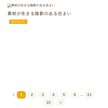
素材が生きる陰影のある住まい
施主様の声
1
2
3
4
5
6
21
...
22