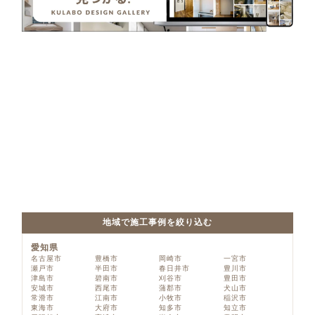
地域で施工事例を絞り込む
愛知県
名古屋市
豊橋市
岡崎市
一宮市
瀬戸市
半田市
春日井市
豊川市
津島市
碧南市
刈谷市
豊田市
安城市
西尾市
蒲郡市
犬山市
常滑市
江南市
小牧市
稲沢市
東海市
大府市
知多市
知立市