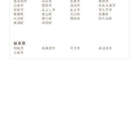
尾張旭市
高浜市
岩倉市
豊明市
日進市
愛西市
清須市
北名古屋市
弥富市
みよし市
あま市
長久手市
東郷町
豊山町
大口町
扶桑町
大治町
蟹江町
飛島村
阿久比町
東浦町
幸田町
岐阜県
羽島市
各務原市
可児市
多治見市
土岐市