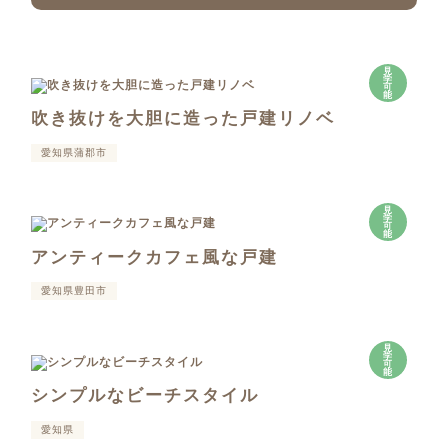
見
学
可
能
吹き抜けを大胆に造った戸建リノベ
愛知県蒲郡市
見
学
可
能
アンティークカフェ風な戸建
愛知県豊田市
見
学
可
能
シンプルなビーチスタイル
愛知県