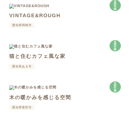
見
学
可
能
VINTAGE&ROUGH
愛知県岡崎市
見
学
可
能
猫と住むカフェ風な家
愛知県あま市
見
学
可
能
木の暖かみを感じる空間
愛知県豊田市