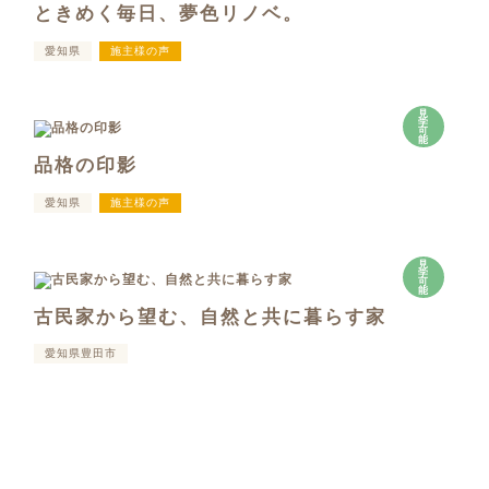
ときめく毎日、夢色リノベ。
愛知県
施主様の声
見
学
可
能
品格の印影
愛知県
施主様の声
見
学
可
能
古民家から望む、自然と共に暮らす家
愛知県豊田市