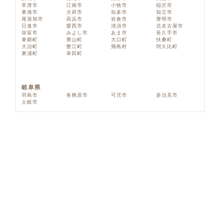
常滑市
江南市
小牧市
稲沢市
東海市
大府市
知多市
知立市
尾張旭市
高浜市
岩倉市
豊明市
日進市
愛西市
清須市
北名古屋市
弥富市
みよし市
あま市
長久手市
東郷町
豊山町
大口町
扶桑町
大治町
蟹江町
飛島村
阿久比町
東浦町
幸田町
岐阜県
羽島市
各務原市
可児市
多治見市
土岐市