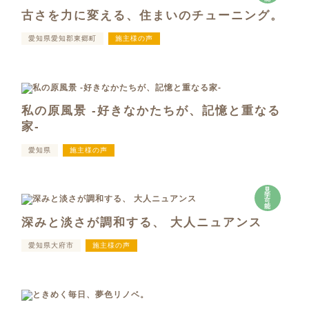
古さを力に変える、住まいのチューニング。
愛知県愛知郡東郷町
施主様の声
私の原風景 -好きなかたちが、記憶と重なる
家-
愛知県
施主様の声
見
学
可
能
深みと淡さが調和する、 大人ニュアンス
愛知県大府市
施主様の声