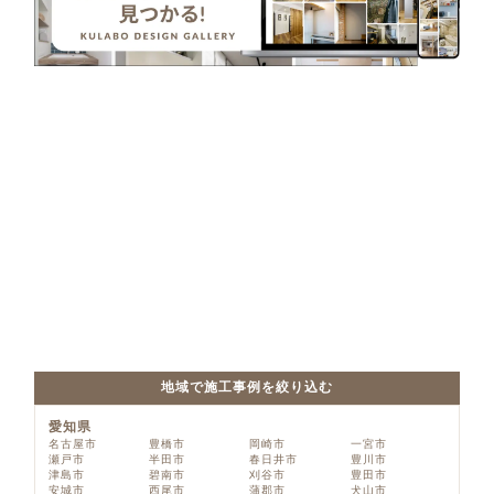
地域で施工事例を絞り込む
愛知県
名古屋市
豊橋市
岡崎市
一宮市
瀬戸市
半田市
春日井市
豊川市
津島市
碧南市
刈谷市
豊田市
安城市
西尾市
蒲郡市
犬山市