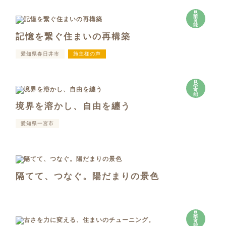
見
学
可
能
記憶を繋ぐ住まいの再構築
愛知県春日井市
施主様の声
見
学
可
能
境界を溶かし、自由を纏う
愛知県一宮市
隔てて、つなぐ。陽だまりの景色
見
学
可
能