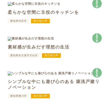
見
学
可
能
柔らかな空間に主役のキッチンを
愛知県刈谷市
施主様の声
見
学
可
能
素材感が生みだす理想の生活
愛知県名古屋市天白区
施主様の声
見
学
可
能
シンプルな中にも遊び心のある 築浅戸建リ
ノベーション
愛知県豊川市
施主様の声