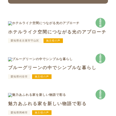
見
学
可
能
ホテルライク空間につながる光のアプローチ
愛知県名古屋市守山区
施主様の声
見
学
可
能
ブルーグリーンの中でシンプルな暮らし
愛知県刈谷市
施主様の声
見
学
可
能
魅力あふれる家を新しい物語で彩る
愛知県岡崎市
施主様の声