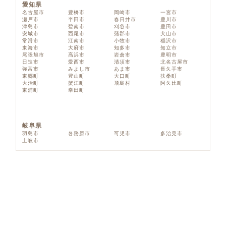
愛知県
名古屋市
豊橋市
岡崎市
一宮市
瀬戸市
半田市
春日井市
豊川市
津島市
碧南市
刈谷市
豊田市
安城市
西尾市
蒲郡市
犬山市
常滑市
江南市
小牧市
稲沢市
東海市
大府市
知多市
知立市
尾張旭市
高浜市
岩倉市
豊明市
日進市
愛西市
清須市
北名古屋市
弥富市
みよし市
あま市
長久手市
東郷町
豊山町
大口町
扶桑町
大治町
蟹江町
飛島村
阿久比町
東浦町
幸田町
岐阜県
羽島市
各務原市
可児市
多治見市
土岐市