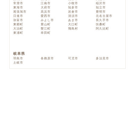
常滑市
江南市
小牧市
稲沢市
東海市
大府市
知多市
知立市
尾張旭市
高浜市
岩倉市
豊明市
日進市
愛西市
清須市
北名古屋市
弥富市
みよし市
あま市
長久手市
東郷町
豊山町
大口町
扶桑町
大治町
蟹江町
飛島村
阿久比町
東浦町
幸田町
岐阜県
羽島市
各務原市
可児市
多治見市
土岐市