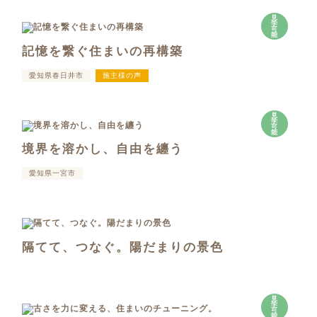
見
学
可
能
記憶を繋ぐ住まいの再構築
愛知県春日井市
施主様の声
見
学
可
能
境界を溶かし、自由を纏う
愛知県一宮市
隔てて、つなぐ。陽だまりの景色
見
学
可
能