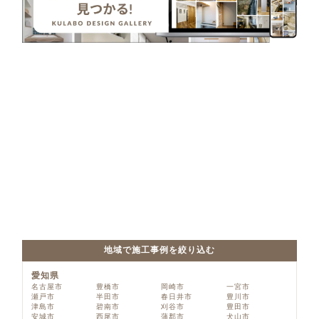
地域で施工事例を絞り込む
愛知県
名古屋市
豊橋市
岡崎市
一宮市
瀬戸市
半田市
春日井市
豊川市
津島市
碧南市
刈谷市
豊田市
安城市
西尾市
蒲郡市
犬山市