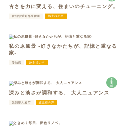
古さを力に変える、住まいのチューニング。
愛知県愛知郡東郷町
施主様の声
私の原風景 -好きなかたちが、記憶と重なる
家-
愛知県
施主様の声
見
学
可
能
深みと淡さが調和する、 大人ニュアンス
愛知県大府市
施主様の声