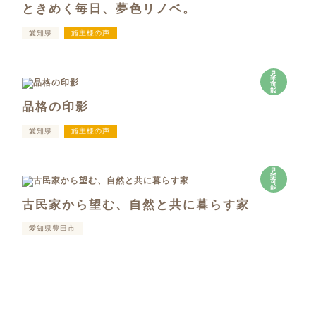
ときめく毎日、夢色リノベ。
愛知県
施主様の声
見
学
可
能
品格の印影
愛知県
施主様の声
見
学
可
能
古民家から望む、自然と共に暮らす家
愛知県豊田市