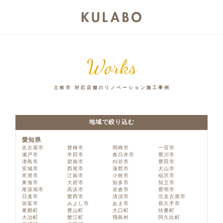
Works
土岐市 対応店舗のリノベーション施工事例
地域で絞り込む
愛知県
名古屋市
豊橋市
岡崎市
一宮市
瀬戸市
半田市
春日井市
豊川市
津島市
碧南市
刈谷市
豊田市
安城市
西尾市
蒲郡市
犬山市
常滑市
江南市
小牧市
稲沢市
東海市
大府市
知多市
知立市
尾張旭市
高浜市
岩倉市
豊明市
日進市
愛西市
清須市
北名古屋市
弥富市
みよし市
あま市
長久手市
東郷町
豊山町
大口町
扶桑町
大治町
蟹江町
飛島村
阿久比町