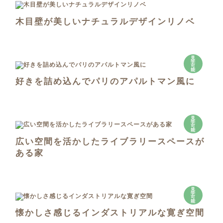
木目壁が美しいナチュラルデザインリノベ
見
学
可
能
好きを詰め込んでパリのアパルトマン風に
見
学
可
能
広い空間を活かしたライブラリースペースが
ある家
見
学
可
能
懐かしさ感じるインダストリアルな寛ぎ空間