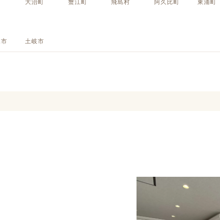
町
大治町
蟹江町
飛島村
阿久比町
東浦町
定額フルリノベーション
店舗リノベーション
見市
土岐市