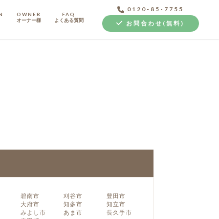
0120-85-7755
N
OWNER
FAQ
オーナー様
よくある質問
お問合わせ(無料)
中古探し+リノベ
碧南市
刈谷市
豊田市
大府市
知多市
知立市
みよし市
あま市
長久手市