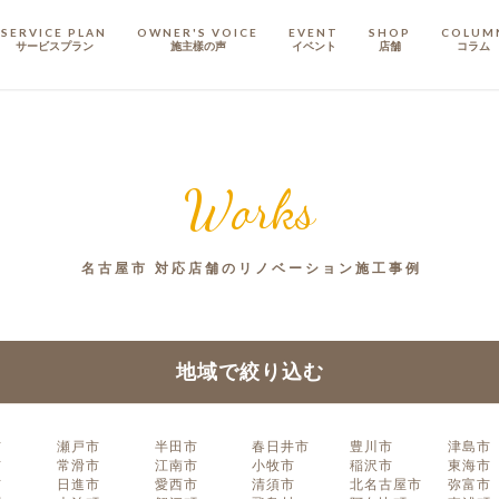
SERVICE PLAN
OWNER'S VOICE
EVENT
SHOP
COLUM
サービスプラン
施主樣の声
イベント
店舗
コラム
STAFF
スタッフ
Works
COMPANY
会社概要
名古屋市 対応店舗のリノベーション施工事例
戸建てリノベ
KULABO不動産
地域で絞り込む
市
瀬戸市
半田市
春日井市
豊川市
津島市
市
常滑市
江南市
小牧市
稲沢市
東海市
市
日進市
愛西市
清須市
北名古屋市
弥富市