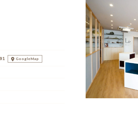
91
GoogleMap