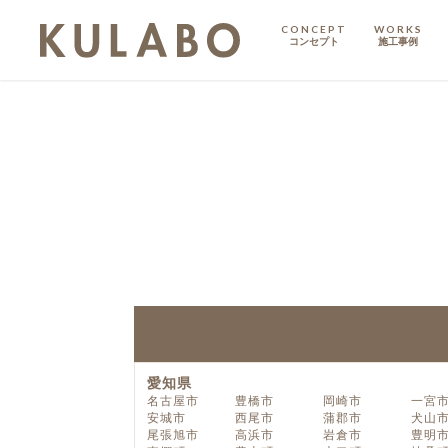
CONCEPT
WORKS
コンセプト
施工事例
KODATE
戸建て
MANSION
マンション
マンションリノベ
愛知県
名古屋市
豊橋市
岡崎市
一宮
安城市
西尾市
蒲郡市
犬山
尾張旭市
高浜市
岩倉市
豊明