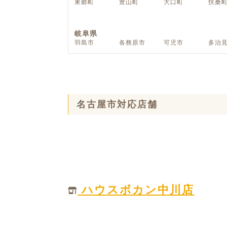
東郷町
豊山町
大口町
扶桑
ハイグレードプラン
岐阜県
羽島市
各務原市
可児市
多治
名古屋市対応店舗
ハウスボカン中川店