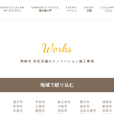
SERVICE PLAN
OWNER'S VOICE
EVENT
SHOP
COLUM
サービスプラン
施主樣の声
イベント
店舗
コラム
STAFF
スタッフ
Works
COMPANY
会社概要
岡崎市 対応店舗のリノベーション施工事例
戸建てリノベ
KULABO不動産
地域で絞り込む
市
瀬戸市
半田市
春日井市
豊川市
津島市
市
常滑市
江南市
小牧市
稲沢市
東海市
市
日進市
愛西市
清須市
北名古屋市
弥富市