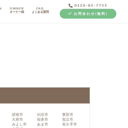
0120-85-7755
N
OWNER
FAQ
オーナー様
よくある質問
お問合わせ(無料)
中古探し+リノベ
碧南市
刈谷市
豊田市
大府市
知多市
知立市
みよし市
あま市
長久手市