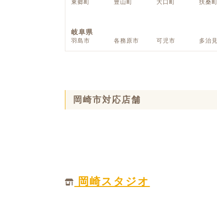
東郷町
豊山町
大口町
扶桑
ハイグレードプラン
岐阜県
羽島市
各務原市
可児市
多治
岡崎市対応店舗
岡崎スタジオ