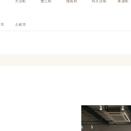
町
大治町
蟹江町
飛島村
阿久比町
東浦町
定額フルリノベーション
店舗リノベーション
見市
土岐市