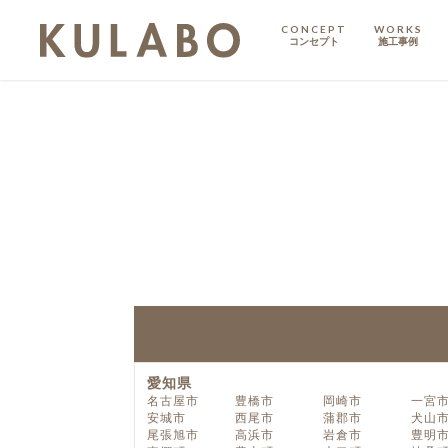
CONCEPT
WORKS
コンセプト
施工事例
KODATE
戸建て
MANSION
マンション
マンションリノベ
愛知県
名古屋市
豊橋市
岡崎市
一宮
安城市
西尾市
蒲郡市
犬山
尾張旭市
高浜市
岩倉市
豊明