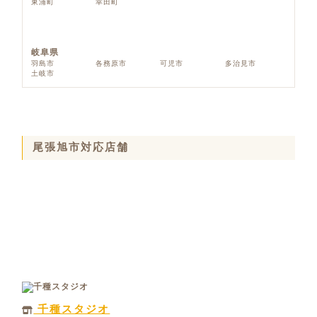
東浦町
幸田町
岐阜県
羽島市
各務原市
可児市
多治見市
土岐市
尾張旭市対応店舗
千種スタジオ