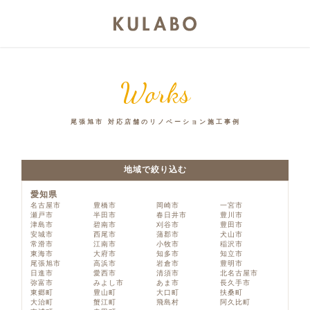
Works
尾張旭市 対応店舗のリノベーション施工事例
地域で絞り込む
愛知県
名古屋市
豊橋市
岡崎市
一宮市
瀬戸市
半田市
春日井市
豊川市
津島市
碧南市
刈谷市
豊田市
安城市
西尾市
蒲郡市
犬山市
常滑市
江南市
小牧市
稲沢市
東海市
大府市
知多市
知立市
尾張旭市
高浜市
岩倉市
豊明市
日進市
愛西市
清須市
北名古屋市
弥富市
みよし市
あま市
長久手市
東郷町
豊山町
大口町
扶桑町
大治町
蟹江町
飛島村
阿久比町