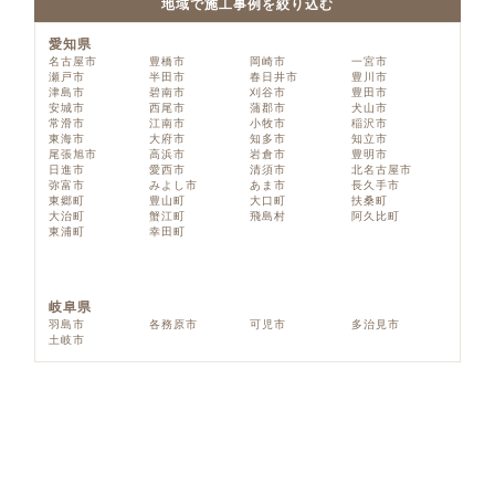
地域で施工事例を絞り込む
愛知県
名古屋市
豊橋市
岡崎市
一宮市
瀬戸市
半田市
春日井市
豊川市
津島市
碧南市
刈谷市
豊田市
安城市
西尾市
蒲郡市
犬山市
常滑市
江南市
小牧市
稲沢市
東海市
大府市
知多市
知立市
尾張旭市
高浜市
岩倉市
豊明市
日進市
愛西市
清須市
北名古屋市
弥富市
みよし市
あま市
長久手市
東郷町
豊山町
大口町
扶桑町
大治町
蟹江町
飛島村
阿久比町
東浦町
幸田町
岐阜県
羽島市
各務原市
可児市
多治見市
土岐市