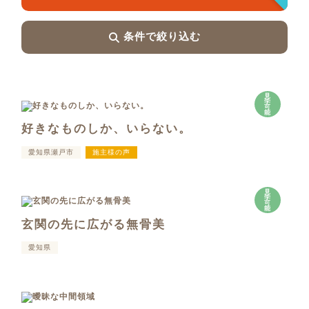
条件で絞り込む
見
学
可
能
好きなものしか、いらない。
愛知県瀬戸市
施主様の声
見
学
可
能
玄関の先に広がる無骨美
愛知県