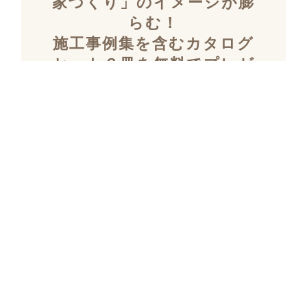
家づくり」のイメージが膨
らむ！
施工事例集を含むカタログ
セット３冊を無料でプレゼ
ント！
「デザイン性」と「暮らしやすさ」を両立し
た住まいを探究し続け、
多数の設計施工を
おこなってきたKULABOのこだわりの施工事
例集をプレゼント！
さらにKULABOの家づくりのポイントがわか
るガイドブックと、
実際にKULABOでリノ
ベしたお客様の声のカタログをセットでお届
けいたします。